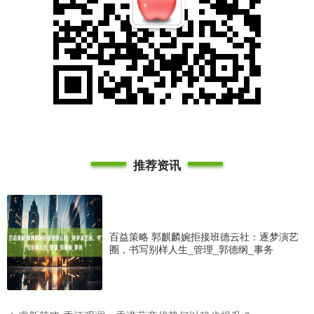
推荐资讯
百益策略 郭麒麟婉拒接班德云社：逐梦演艺
圈，书写别样人生_管理_郭德纲_事务