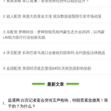
​睿新策略 香江观澜：香港营商优势何以稳步提升？
1
​超人配资 美股大跌黄金大涨 就业数据逊预期引发市场动荡
2
​乐配资 梦网科技：梦网智能亮相鸿蒙生态大会2025，以鸿蒙
3
+AI助力医疗行业创新实践
​禾百配资 长和巴拿马港口会被收归国有吗 合约面临法律挑战
4
​金国配资 美国经济疲态显现&#32;关税负面影响加剧
5
最新文章
益通网 白宫记者宴会突传五声枪响，特朗普紧急撤离！谁
1、
干的？为什么？