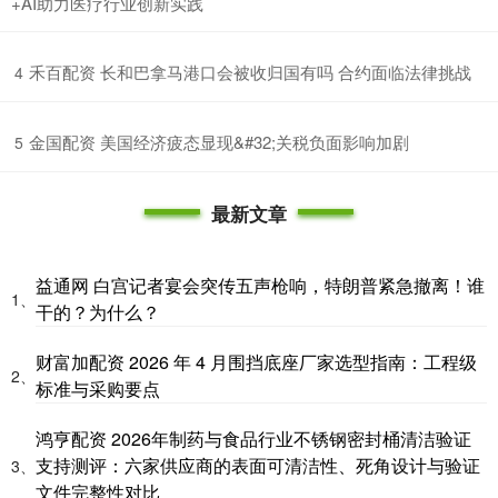
+AI助力医疗行业创新实践
​禾百配资 长和巴拿马港口会被收归国有吗 合约面临法律挑战
4
​金国配资 美国经济疲态显现&#32;关税负面影响加剧
5
最新文章
益通网 白宫记者宴会突传五声枪响，特朗普紧急撤离！谁
1、
干的？为什么？
财富加配资 2026 年 4 月围挡底座厂家选型指南：工程级
2、
标准与采购要点
鸿亨配资 2026年制药与食品行业不锈钢密封桶清洁验证
支持测评：六家供应商的表面可清洁性、死角设计与验证
3、
文件完整性对比