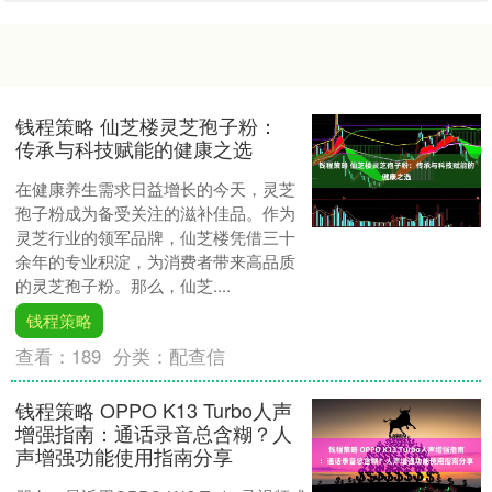
钱程策略 仙芝楼灵芝孢子粉：
传承与科技赋能的健康之选
在健康养生需求日益增长的今天，灵芝
孢子粉成为备受关注的滋补佳品。作为
灵芝行业的领军品牌，仙芝楼凭借三十
余年的专业积淀，为消费者带来高品质
的灵芝孢子粉。那么，仙芝....
钱程策略
查看：
189
分类：
配查信
钱程策略 OPPO K13 Turbo人声
增强指南：通话录音总含糊？人
声增强功能使用指南分享