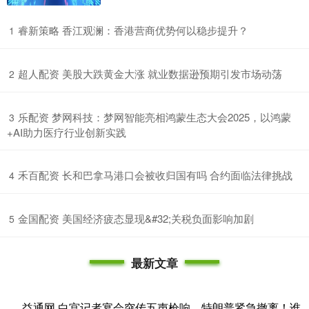
​睿新策略 香江观澜：香港营商优势何以稳步提升？
1
​超人配资 美股大跌黄金大涨 就业数据逊预期引发市场动荡
2
​乐配资 梦网科技：梦网智能亮相鸿蒙生态大会2025，以鸿蒙
3
+AI助力医疗行业创新实践
​禾百配资 长和巴拿马港口会被收归国有吗 合约面临法律挑战
4
​金国配资 美国经济疲态显现&#32;关税负面影响加剧
5
最新文章
益通网 白宫记者宴会突传五声枪响，特朗普紧急撤离！谁